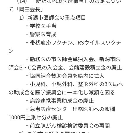
（14）「新たな地域医療構想」の策定につい
て「岡田会長」
1）新潟市医師会の重点項目
・学校医手当
・警察医育成
・帯状疱疹ワクチン、RSウイルスワクチ
ン
・勤務医の市医師会単独入会、新潟市医
師会B・C会員の入会金、会館建設積立金の廃止
・協同組合賛助会員を県内に拡大
・小児科、小児外科、整形外科の3医局へ
の助成金を医学振興会に一本化し減額を図る
・病診連携事業助成金の廃止
・急患診療センター出務医師への報酬
1000円上乗せ分の廃止
・前立腺がん検診検討委員会の再開