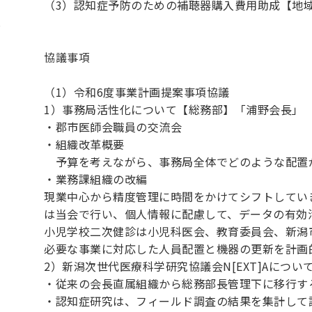
（3）認知症予防のための補聴器購入費用助成【地
協議事項
（1）令和6度事業計画提案事項協議
1）事務局活性化について【総務部】「浦野会長」
・郡市医師会職員の交流会
・組織改革概要
予算を考えながら、事務局全体でどのような配置
・業務課組織の改編
現業中心から精度管理に時間をかけてシフトしてい
は当会で行い、個人情報に配慮して、データの有効
小児学校二次健診は小児科医会、教育委員会、新潟
必要な事業に対応した人員配置と機器の更新を計画
2）新潟次世代医療科学研究協議会N[EXT]Aにつ
・従来の会長直属組織から総務部長管理下に移行す
・認知症研究は、フィールド調査の結果を集計して