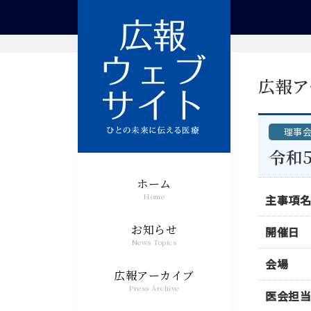
広報ア
理事
令和
ホーム
Home
主事項名
お知らせ
開催日
News Topics
会場
広報アーカイブ
Press Archive
医会担当