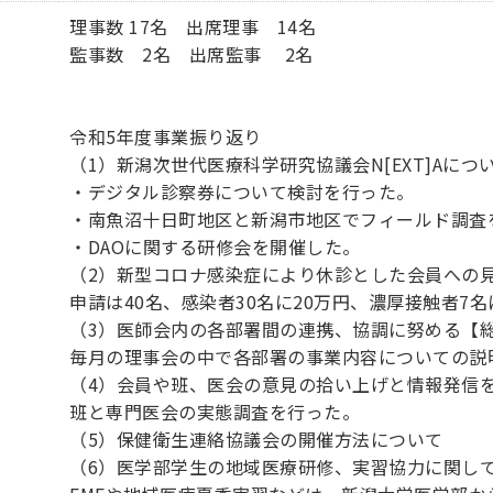
理事数 17名 出席理事 14名
監事数 2名 出席監事 2名
令和5年度事業振り返り
（1）新潟次世代医療科学研究協議会N[EXT]Aに
・デジタル診察券について検討を行った。
・南魚沼十日町地区と新潟市地区でフィールド調査
・DAOに関する研修会を開催した。
（2）新型コロナ感染症により休診とした会員への
申請は40名、感染者30名に20万円、濃厚接触者7名
（3）医師会内の各部署間の連携、協調に努める【
毎月の理事会の中で各部署の事業内容についての説
（4）会員や班、医会の意見の拾い上げと情報発信
班と専門医会の実態調査を行った。
（5）保健衛生連絡協議会の開催方法について
（6）医学部学生の地域医療研修、実習協力に関し