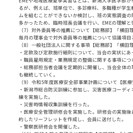
EMEや地域医療夏季実習などは、新潟大学医学部
るが、例えば、班単位で、多診療科、多職種が学生
ムを組むことができないか検討し、班の実態調査の
多かったため、臨時班長会議を行い、EMEの理解と
（7）対外委員等の推薦について【総務部】「横田
毎月の理事会で対外委員等の推薦について協議項目
（8）一般社団法人に関する事項【総務部】「横田
・定款及び定款施行細則について、当会の実状にあ
・職員雇用規定・業務規定の整備に関する事項につ
・総務部担当者会議を定期的に開催し、当会全体の
も継続していく。
（9）令和5年度医療安全部事業計画について【医
・新潟市総合防災訓練に参加し、災害医療コーディ
練を実施した。
・災害時情報収集訓練を行った。
・医療安全管理研修会を実施した。研修会の実施後
約したリーフレットを作成し、会員に送付した。
・警察医研修会を開催した。