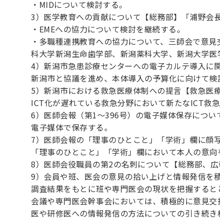
・MIDについて検討する。
3）医学教育への貢献について【総務部】「浦野会
・EMEへの協力について検討を継続する。
・多職種連携教育への協力について、三師会で意見
科大学新潟生命歯学部、新潟薬科大学、新潟大学医
4）新潟市急患診療センターへの電子カルテ導入に
新潟市と協議を進め、本体導入の予算化に向けて検
5）新潟市における救急医療体制への提言【救急医
ICT化が遅れている救急分野において新たなICT救
6）医師会報（第1～396号）の電子媒体保存につ
電子媒体で保存する。
7）医師会報の「理事のひとこと」「学術」欄に顔
「理事のひとこと」「学術」欄において本人の意向
8）医師会役職員の第2の名刺について【総務部、
9）会員や班、医会の意見の拾い上げと情報発信を
調査結果をもとに班や専門医会の現状を把握すると
会議や専門医会幹事会においては、積極的に意見交
医や研修医への情報発信の方法についての引き続き