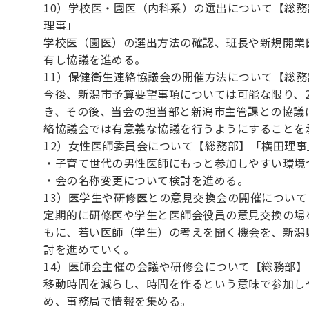
10）学校医・園医（内科系）の選出について【総
理事」
学校医（園医）の選出方法の確認、班長や新規開業
有し協議を進める。
11）保健衛生連絡協議会の開催方法について【総
今後、新潟市予算要望事項については可能な限り、
き、その後、当会の担当部と新潟市主管課との協議
絡協議会では有意義な協議を行うようにすることを
12）女性医師委員会について【総務部】「横田理事
・子育て世代の男性医師にもっと参加しやすい環境
・会の名称変更について検討を進める。
13）医学生や研修医との意見交換会の開催につい
定期的に研修医や学生と医師会役員の意見交換の場
もに、若い医師（学生）の考えを聞く機会を、新潟
討を進めていく。
14）医師会主催の会議や研修会について【総務部】
移動時間を減らし、時間を作るという意味で参加し
め、事務局で情報を集める。