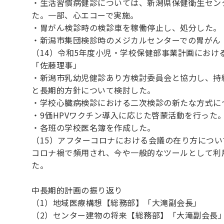
・生活習慣病健診については、新潟県保健衛生セン
た。一部、心エコーで実施。
・胃がん検診時の検診車を稼働停止し、処分した。
・新潟市集団検診時のメジカルセンターでの胃がん
（14）令和5年度小児・学校保健部事業計画におけ
「佐藤理事」
・新潟市乳幼児健診あり方検討委員会と協力し、持
と長期的方針について検討した。
・学校心臓病検診における二次検診の新たな方式に
・9価HPVワクチン導入に応じた啓蒙活動を行った
・各班の学校医名簿を作成した。
（15）アフターコロナにおける会議の在り方につ
コロナ禍で頻用され、今や一般的なツールとして利
た。
中長期的計画の振り返り
（1）地域医療構想【総務部】「大滝副会長」
（2）センター建物の将来【総務部】「大滝副会長