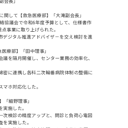
副会長」
入に関して【救急医療部】「大滝副会長」
連絡協議会で令和6年度予算として、仕様書作
重点事業に取り上げられた。
市デジタル推進アドバイザ－を交え検討を進
急医療部】「田中理事」
会議を隔月開催し、センター業務の効率化、
綿密に連携し各科二次輪番病院体制の整備に
スマホ対応化した。
部】「細野理事」
を実施した。
一次検診の精度アップと、問診と負荷心電図
査を実施した。