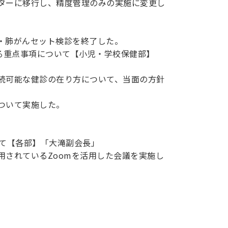
ターに移行し、精度管理のみの実施に変更し
・肺がんセット検診を終了した。
る重点事項について【小児・学校保健部】
続可能な健診の在り方について、当面の方針
ついて実施した。
。
いて【各部】「大滝副会長」
用されているZoomを活用した会議を実施し
」