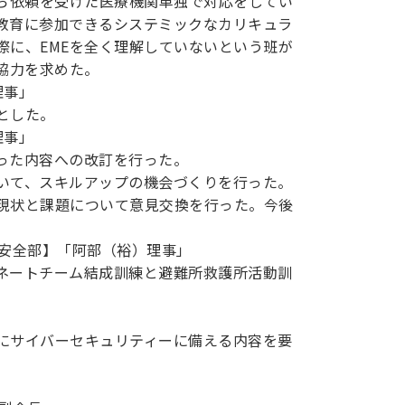
から依頼を受けた医療機関単独で対応をしてい
教育に参加できるシステミックなカリキュラ
際に、EMEを全く理解していないという班が
協力を求めた。
理事」
とした。
理事」
った内容への改訂を行った。
いて、スキルアップの機会づくりを行った。
現状と課題について意見交換を行った。今後
療安全部】「阿部（裕）理事」
ネートチーム結成訓練と避難所救護所活動訓
にサイバーセキュリティーに備える内容を要