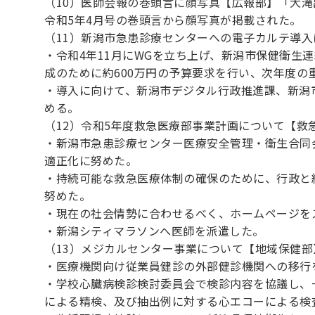
（10）医師会報の巻頭言に顔写真【広報部】「大滝
令和5年4月号の巻頭言から顔写真が掲載された。
（11）新潟市急患診療センターへの電子カルテ導
・令和4年11月にWGを立ち上げ、新潟市保健衛生
成のために約600万円の予算要求を行い、次年度の
・導入に向けて、新潟市デジタル行政推進課、新潟
める。
（12）令和5年度救急医療部事業計画について【救
・新潟市急患診療センター医療安全管理・衛生合同
適正化に努めた。
・持続可能な救急医療体制の確保のために、行政と
努めた。
・現在の社会情勢に合わせるべく、ホームページを
・新潟シティマラソンへ医師を派遣した。
（13）メジカルセンター事業について【地域保健
・医療機関向け従業員健診の外部健診機関への移行
・学校心臓病検診検討委員会で検診内容を協議し、
による精検、及び抽出例に対する心エコーによる検